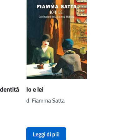
dentità
Io e lei
di Fiamma Satta
Leggi di più