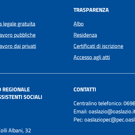
TRASPARENZA
 legale gratuita
Albo
lavoro pubbliche
Residenza
lavoro dai privati
Certificati di iscrizione
Accesso agli atti
O REGIONALE
CONTATTI
SISTENTI SOCIALI
Centralino telefonico: 06
Email: oaslazio@oaslazio.i
Pec: oaslaziopec@pec.oasla
olli Albani, 32