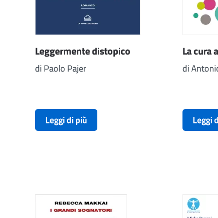
Leggermente distopico
La cura 
di Paolo Pajer
di Antoni
Leggi di più
Leggi d