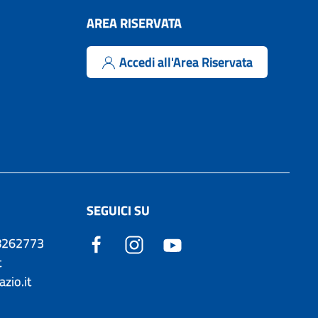
AREA RISERVATA
Accedi all'Area Riservata
SEGUICI SU
98262773
t
zio.it