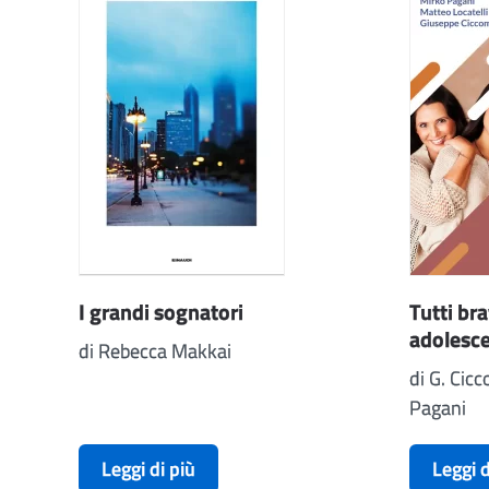
I grandi sognatori
Tutti bra
adolescen
di Rebecca Makkai
di G. Cicc
Pagani
Leggi di più
Leggi d