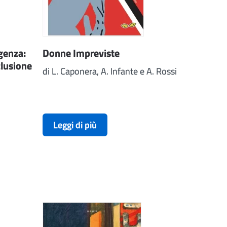
Donne Impreviste
rgenza:
clusione
di L. Caponera, A. Infante e A. Rossi
Leggi di più